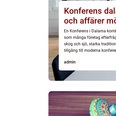
Konferens dalarna när natu
och affärer m
En Konferens i Dalarna kombi
som många företag efterfråg
skog och sjö, starka traditi
tillgång till moderna konfer
miljöombyte, kort resväg fr
admin
landsk...