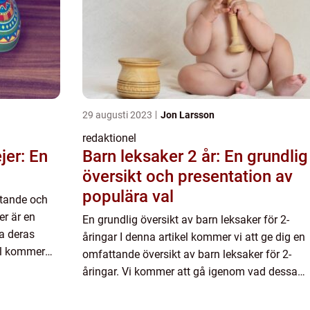
29 augusti 2023
Jon Larsson
redaktionel
jer: En
Barn leksaker 2 år: En grundlig
översikt och presentation av
populära val
ttande och
er är en
En grundlig översikt av barn leksaker för 2-
ka deras
åringar I denna artikel kommer vi att ge dig en
kel kommer
omfattande översikt av barn leksaker för 2-
tjejer och
åringar. Vi kommer att gå igenom vad dessa
leksaker är, de olika typerna som finns
tillgängliga på marknaden, vilka...