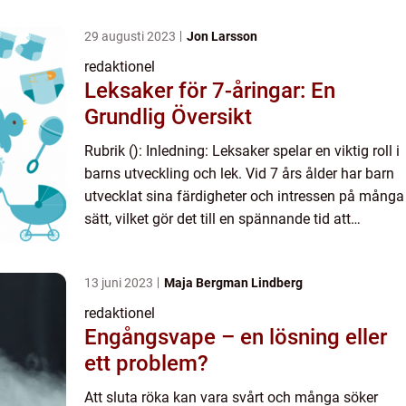
29 augusti 2023
Jon Larsson
redaktionel
Leksaker för 7-åringar: En
Grundlig Översikt
Rubrik (): Inledning: Leksaker spelar en viktig roll i
barns utveckling och lek. Vid 7 års ålder har barn
utvecklat sina färdigheter och intressen på många
sätt, vilket gör det till en spännande tid att
utforska olika typer av leksaker. I denna artik...
13 juni 2023
Maja Bergman Lindberg
redaktionel
Engångsvape – en lösning eller
ett problem?
Att sluta röka kan vara svårt och många söker