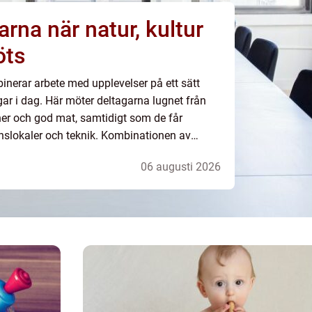
r, kultur
öts
nerar arbete med upplevelser på ett sätt
ar i dag. Här möter deltagarna lugnet från
oner och god mat, samtidigt som de får
enslokaler och teknik. Kombinationen av
ån storstäderna och genomtänkt service gör
06 augusti 2026