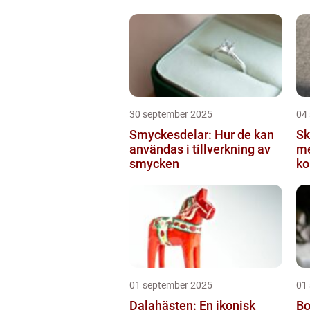
30 september 2025
04
Smyckesdelar: Hur de kan
S
användas i tillverkning av
me
smycken
ko
pr
01 september 2025
01
Dalahästen: En ikonisk
Bo