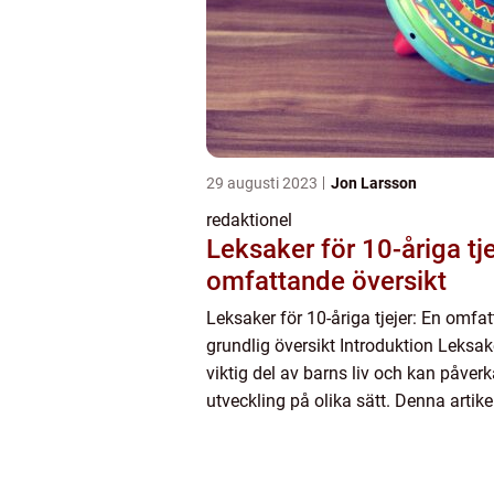
29 augusti 2023
Jon Larsson
redaktionel
Leksaker för 10-åriga tje
omfattande översikt
Leksaker för 10-åriga tjejer: En omfa
grundlig översikt Introduktion Leksak
viktig del av barns liv och kan påver
utveckling på olika sätt. Denna arti
att fokusera på leksaker för 10-åriga 
utforska de ol...