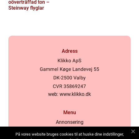
oöverträffad ton –
Steinway flyglar
Adress
web:
www.klikko.dk
Menu
Annonsering
Om oss
På vores website bruges cookies til at huske dine indstillinger,
Cookies