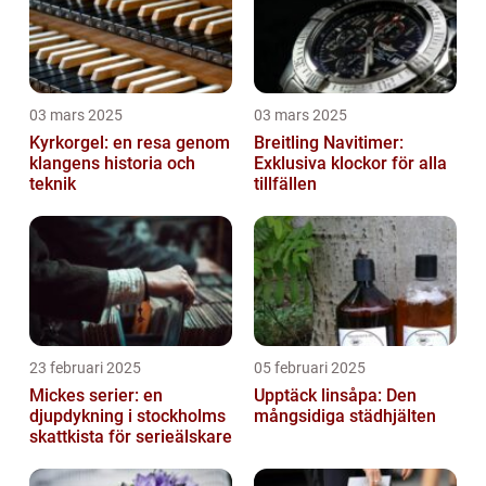
03 mars 2025
03 mars 2025
Kyrkorgel: en resa genom
Breitling Navitimer:
klangens historia och
Exklusiva klockor för alla
teknik
tillfällen
23 februari 2025
05 februari 2025
Mickes serier: en
Upptäck linsåpa: Den
djupdykning i stockholms
mångsidiga städhjälten
skattkista för serieälskare