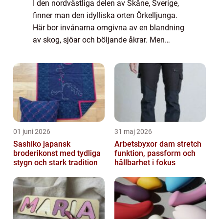
I den nordvästliga delen av Skåne, Sverige,
finner man den idylliska orten Örkelljunga.
Här bor invånarna omgivna av en blandning
av skog, sjöar och böljande åkrar. Men
Örkelljunga är mer än b...
01 juni 2026
31 maj 2026
Sashiko japansk
Arbetsbyxor dam stretch
broderikonst med tydliga
funktion, passform och
stygn och stark tradition
hållbarhet i fokus