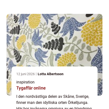
Örkelljunga är mer än b...
12 juni 2026
Lotta Albertsson
inspiration
Tygaffär online
I den nordvästliga delen av Skåne, Sverige,
finner man den idylliska orten Örkelljunga.
Här bor invånarna omgivna av en blandning