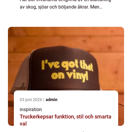
av skog, sjöar och böljande åkrar. Men
Örkelljunga är mer än b...
03 juni 2026
admin
inspiration
Truckerkepsar funktion, stil och smarta
val