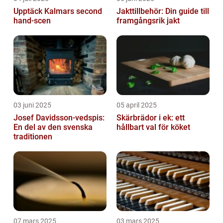
Upptäck Kalmars second
Jakttillbehör: Din guide till
hand-scen
framgångsrik jakt
03 juni 2025
05 april 2025
Josef Davidsson-vedspis:
Skärbrädor i ek: ett
En del av den svenska
hållbart val för köket
traditionen
07 mars 2025
03 mars 2025