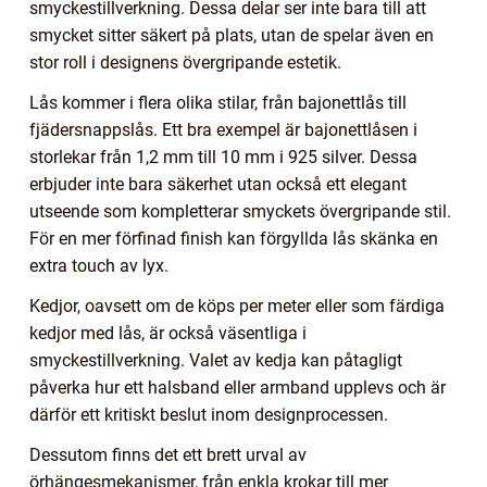
smyckestillverkning. Dessa delar ser inte bara till att
smycket sitter säkert på plats, utan de spelar även en
stor roll i designens övergripande estetik.
Lås kommer i flera olika stilar, från bajonettlås till
fjädersnappslås. Ett bra exempel är bajonettlåsen i
storlekar från 1,2 mm till 10 mm i 925 silver. Dessa
erbjuder inte bara säkerhet utan också ett elegant
utseende som kompletterar smyckets övergripande stil.
För en mer förfinad finish kan förgyllda lås skänka en
extra touch av lyx.
Kedjor, oavsett om de köps per meter eller som färdiga
kedjor med lås, är också väsentliga i
smyckestillverkning. Valet av kedja kan påtagligt
påverka hur ett halsband eller armband upplevs och är
därför ett kritiskt beslut inom designprocessen.
Dessutom finns det ett brett urval av
örhängesmekanismer, från enkla krokar till mer