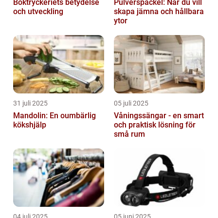
Boktryckeriets betydelse
Pulverspackel: När du vill
och utveckling
skapa jämna och hållbara
ytor
31 juli 2025
05 juli 2025
Mandolin: En oumbärlig
Våningssängar - en smart
kökshjälp
och praktisk lösning för
små rum
04 juli 2025
05 juni 2025