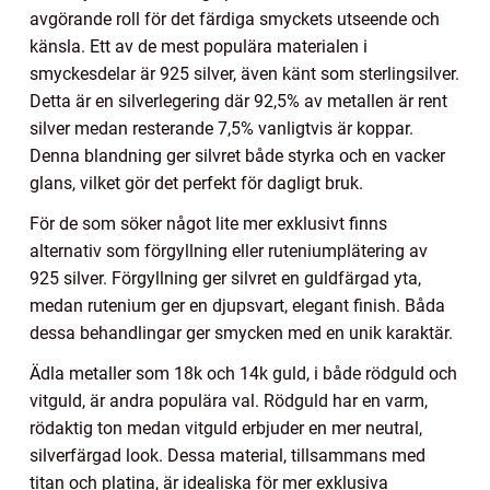
avgörande roll för det färdiga smyckets utseende och
känsla. Ett av de mest populära materialen i
smyckesdelar är 925 silver, även känt som sterlingsilver.
Detta är en silverlegering där 92,5% av metallen är rent
silver medan resterande 7,5% vanligtvis är koppar.
Denna blandning ger silvret både styrka och en vacker
glans, vilket gör det perfekt för dagligt bruk.
För de som söker något lite mer exklusivt finns
alternativ som förgyllning eller ruteniumplätering av
925 silver. Förgyllning ger silvret en guldfärgad yta,
medan rutenium ger en djupsvart, elegant finish. Båda
dessa behandlingar ger smycken med en unik karaktär.
Ädla metaller som 18k och 14k guld, i både rödguld och
vitguld, är andra populära val. Rödguld har en varm,
rödaktig ton medan vitguld erbjuder en mer neutral,
silverfärgad look. Dessa material, tillsammans med
titan och platina, är idealiska för mer exklusiva