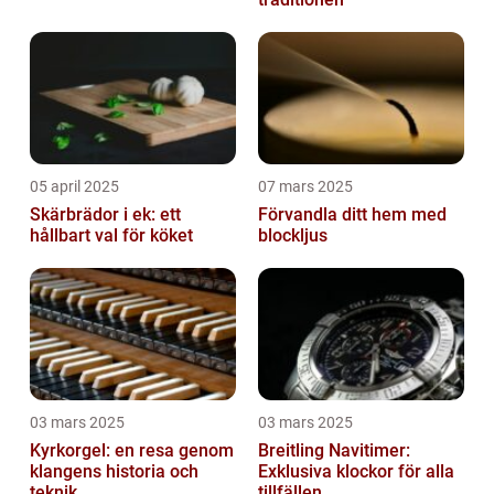
05 april 2025
07 mars 2025
Skärbrädor i ek: ett
Förvandla ditt hem med
hållbart val för köket
blockljus
03 mars 2025
03 mars 2025
Kyrkorgel: en resa genom
Breitling Navitimer:
klangens historia och
Exklusiva klockor för alla
teknik
tillfällen