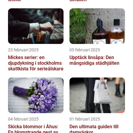
23 februari 2025
05 februari 2025
Mickes serier: en
Upptäck linsåpa: Den
djupdykning i stockholms
mångsidiga städhjälten
skattkista för serieälskare
04 februari 2025
01 februari 2025
Skicka blommor i Åhus:
Den ultimata guiden till
En blomstrande gest av
damväskor