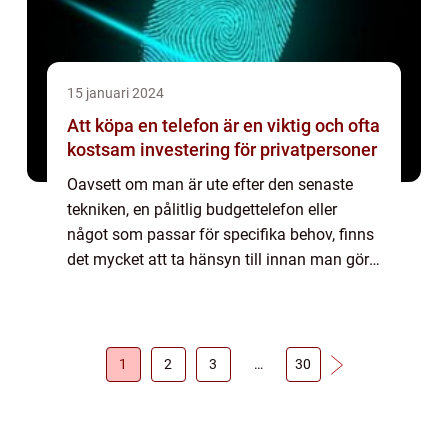
15 januari 2024
Att köpa en telefon är en viktig och ofta
kostsam investering för privatpersoner
Oavsett om man är ute efter den senaste
tekniken, en pålitlig budgettelefon eller
något som passar för specifika behov, finns
det mycket att ta hänsyn till innan man gör
sitt köp. I denna artikel kommer vi att ge en
detaljerad översikt över hur man k...
1
2
3
…
30