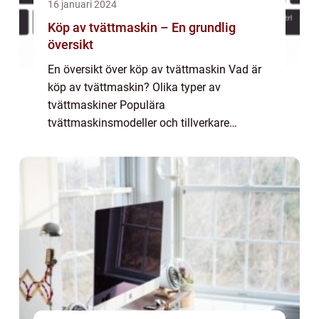
16 januari 2024
Köp av tvättmaskin – En grundlig
översikt
En översikt över köp av tvättmaskin Vad är
köp av tvättmaskin? Olika typer av
tvättmaskiner Populära
tvättmaskinsmodeller och tillverkare
Kvantitativa mätningar för köp av
tvättmaskin Skillnader mellan olika
tvättmaskiner för köp Historisk genomgång
...