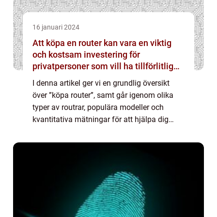
16 januari 2024
Att köpa en router kan vara en viktig
och kostsam investering för
privatpersoner som vill ha tillförlitlig
och snabb internetuppkoppling i sina
I denna artikel ger vi en grundlig översikt
hem
över ”köpa router”, samt går igenom olika
typer av routrar, populära modeller och
kvantitativa mätningar för att hjälpa dig
hitta rätt router för dina behov. Översikt:
Varför behöver du köpa en ...