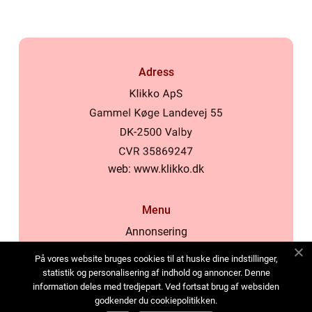
Adress
web:
www.klikko.dk
Menu
Annonsering
Om oss
På vores website bruges cookies til at huske dine indstillinger,
Cookies
statistik og personalisering af indhold og annoncer. Denne
information deles med tredjepart. Ved fortsat brug af websiden
Kontakta oss
godkender du cookiepolitikken.
Sitemap