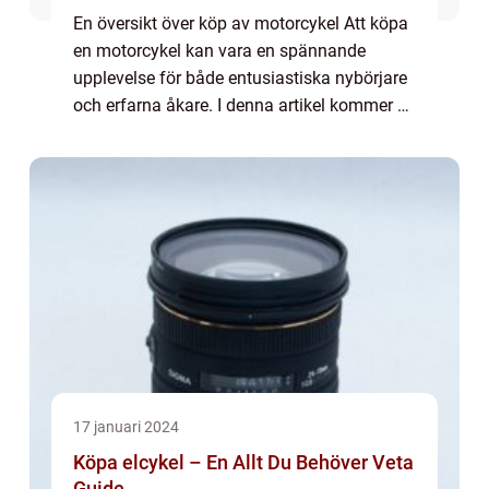
En översikt över köp av motorcykel Att köpa
en motorcykel kan vara en spännande
upplevelse för både entusiastiska nybörjare
och erfarna åkare. I denna artikel kommer vi
att ge dig en grundlig översikt av allt du
behöver tänka på när du köper en motor...
17 januari 2024
Köpa elcykel – En Allt Du Behöver Veta
Guide