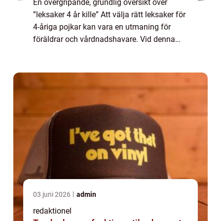
En övergripande, grundlig översikt över
”leksaker 4 år kille” Att välja rätt leksaker för
4-åriga pojkar kan vara en utmaning för
föräldrar och vårdnadshavare. Vid denna
ålder börjar barnets intressen och förmågor
att utvecklas, och leksa...
03 juni 2026
admin
redaktionel