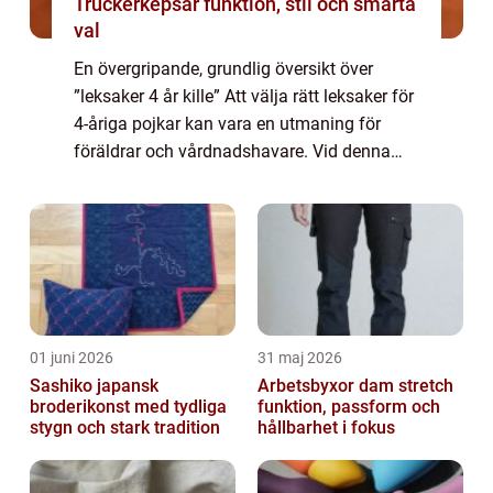
Truckerkepsar funktion, stil och smarta
val
En övergripande, grundlig översikt över
”leksaker 4 år kille” Att välja rätt leksaker för
4-åriga pojkar kan vara en utmaning för
föräldrar och vårdnadshavare. Vid denna
ålder börjar barnets intressen och förmågor
att utvecklas, och leksa...
01 juni 2026
31 maj 2026
Sashiko japansk
Arbetsbyxor dam stretch
broderikonst med tydliga
funktion, passform och
stygn och stark tradition
hållbarhet i fokus