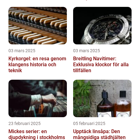
03 mars 2025
03 mars 2025
Kyrkorgel: en resa genom
Breitling Navitimer:
klangens historia och
Exklusiva klockor för alla
teknik
tillfällen
23 februari 2025
05 februari 2025
Mickes serier: en
Upptäck linsåpa: Den
djupdykning i stockholms
mångsidiga städhjälten