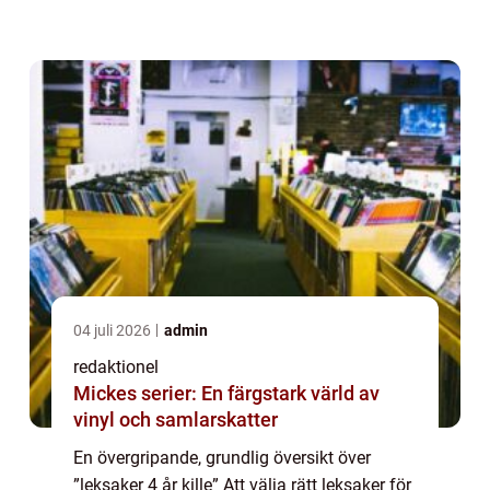
ålder börjar barnets intressen och förmågor
att utvecklas, och leksa...
04 juli 2026
admin
redaktionel
Mickes serier: En färgstark värld av
vinyl och samlarskatter
En övergripande, grundlig översikt över
”leksaker 4 år kille” Att välja rätt leksaker för