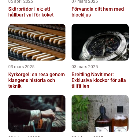
05 april 2025
07 mars 2025
Skärbrädor i ek: ett
Förvandla ditt hem med
hållbart val för köket
blockljus
03 mars 2025
03 mars 2025
Kyrkorgel: en resa genom
Breitling Navitimer:
klangens historia och
Exklusiva klockor för alla
teknik
tillfällen