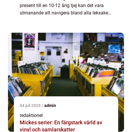
present till en 10-12 årig tjej kan det vara
utmanande att navigera bland alla leksaker
som erbjuds på marknaden idag. För att
hjälpa till i beslutsprocessen kommer denn...
04 juli 2026
admin
redaktionel
Mickes serier: En färgstark värld av
vinyl och samlarskatter