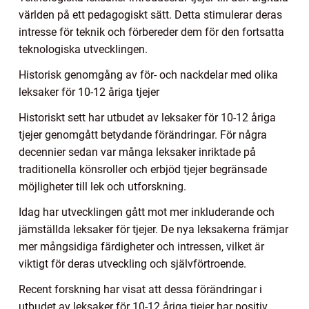
världen på ett pedagogiskt sätt. Detta stimulerar deras
intresse för teknik och förbereder dem för den fortsatta
teknologiska utvecklingen.
Historisk genomgång av för- och nackdelar med olika
leksaker för 10-12 åriga tjejer
Historiskt sett har utbudet av leksaker för 10-12 åriga
tjejer genomgått betydande förändringar. För några
decennier sedan var många leksaker inriktade på
traditionella könsroller och erbjöd tjejer begränsade
möjligheter till lek och utforskning.
Idag har utvecklingen gått mot mer inkluderande och
jämställda leksaker för tjejer. De nya leksakerna främjar
mer mångsidiga färdigheter och intressen, vilket är
viktigt för deras utveckling och självförtroende.
Recent forskning har visat att dessa förändringar i
utbudet av leksaker för 10-12 åriga tjejer har positiv