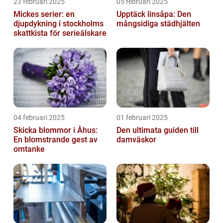
23 februari 2025
05 februari 2025
Mickes serier: en
Upptäck linsåpa: Den
djupdykning i stockholms
mångsidiga städhjälten
skattkista för serieälskare
04 februari 2025
01 februari 2025
Skicka blommor i Åhus:
Den ultimata guiden till
En blomstrande gest av
damväskor
omtanke