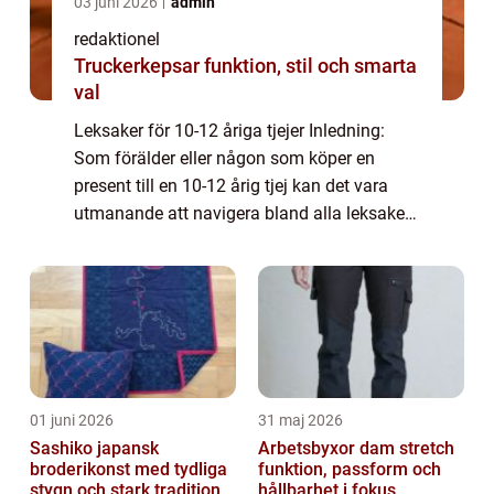
03 juni 2026
admin
redaktionel
Truckerkepsar funktion, stil och smarta
val
Leksaker för 10-12 åriga tjejer Inledning:
Som förälder eller någon som köper en
present till en 10-12 årig tjej kan det vara
utmanande att navigera bland alla leksaker
som erbjuds på marknaden idag. För att
hjälpa till i beslutsprocessen kommer denn...
01 juni 2026
31 maj 2026
Sashiko japansk
Arbetsbyxor dam stretch
broderikonst med tydliga
funktion, passform och
stygn och stark tradition
hållbarhet i fokus