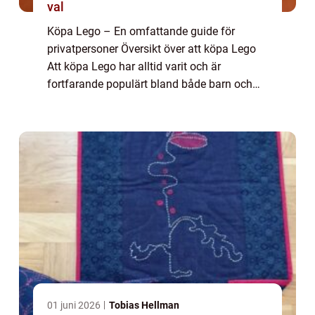
val
Köpa Lego – En omfattande guide för
privatpersoner Översikt över att köpa Lego
Att köpa Lego har alltid varit och är
fortfarande populärt bland både barn och
vuxna. Lego är ett byggmärke som har
lyckats behålla sin popularitet genom åren. I
den...
01 juni 2026
Tobias Hellman