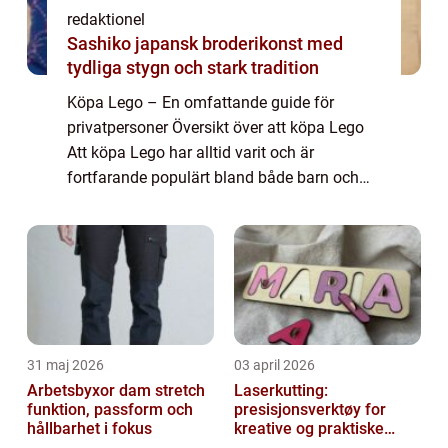
redaktionel
Sashiko japansk broderikonst med
tydliga stygn och stark tradition
Köpa Lego – En omfattande guide för
privatpersoner Översikt över att köpa Lego
Att köpa Lego har alltid varit och är
fortfarande populärt bland både barn och
vuxna. Lego är ett byggmärke som har
lyckats behålla sin popularitet genom åren. I
den...
31 maj 2026
03 april 2026
Arbetsbyxor dam stretch
Laserkutting:
funktion, passform och
presisjonsverktøy for
hållbarhet i fokus
kreative og praktiske
prosjekter