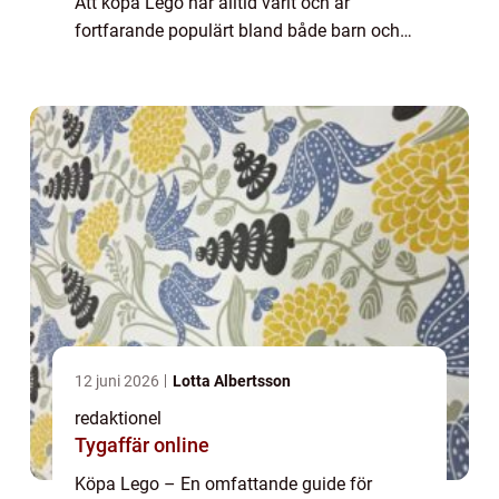
Att köpa Lego har alltid varit och är
fortfarande populärt bland både barn och
vuxna. Lego är ett byggmärke som har
lyckats behålla sin popularitet genom åren. I
den...
12 juni 2026
Lotta Albertsson
redaktionel
Tygaffär online
Köpa Lego – En omfattande guide för