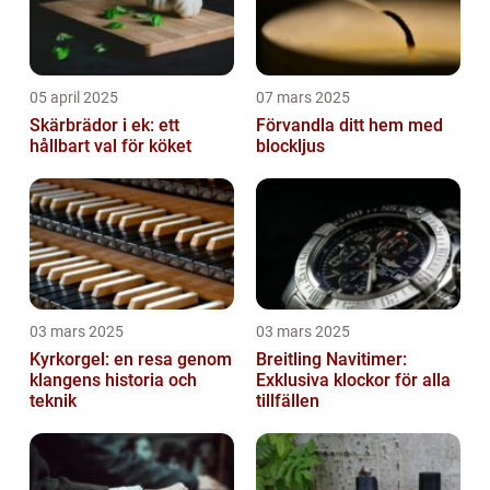
05 april 2025
07 mars 2025
Skärbrädor i ek: ett
Förvandla ditt hem med
hållbart val för köket
blockljus
03 mars 2025
03 mars 2025
Kyrkorgel: en resa genom
Breitling Navitimer:
klangens historia och
Exklusiva klockor för alla
teknik
tillfällen