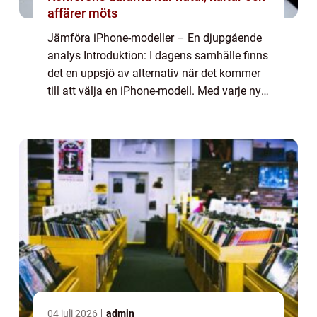
affärer möts
Jämföra iPhone-modeller – En djupgående
analys Introduktion: I dagens samhälle finns
det en uppsjö av alternativ när det kommer
till att välja en iPhone-modell. Med varje ny
release kommer fler fördelar och funktioner,
och detta kan göra det sv...
04 juli 2026
admin