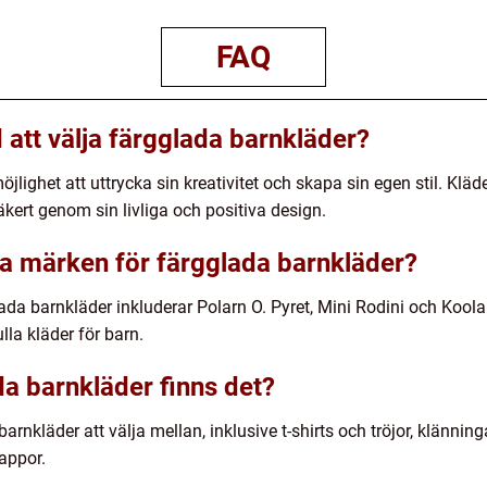
FAQ
 att välja färgglada barnkläder?
jlighet att uttrycka sin kreativitet och skapa sin egen stil. Klä
kert genom sin livliga och positiva design.
ra märken för färgglada barnkläder?
da barnkläder inkluderar Polarn O. Pyret, Mini Rodini och Kool
lla kläder för barn.
da barnkläder finns det?
arnkläder att välja mellan, inklusive t-shirts och tröjor, klänning
appor.