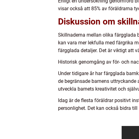
Enligt en undersökning genomförd bla
visar också att 85% av föräldrarna tyc
Diskussion om skilln
Skillnaderna mellan olika färgglada b
kan vara mer lekfulla med färgrika 
färgglada detaljer. Det är viktigt att 
Historisk genomgång av för- och nac
Under tidigare år har färgglada barnk
de begränsade barnens uttryckande a
utveckla barnets kreativitet och själv
Idag är de flesta föräldrar positivt in
personlighet. Det kan också bidra till