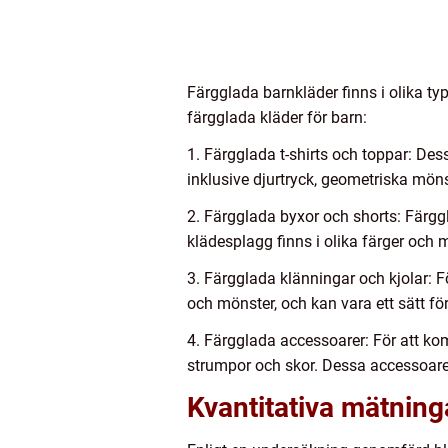
Färgglada barnkläder finns i olika typ
färgglada kläder för barn:
1. Färgglada t-shirts och toppar: Des
inklusive djurtryck, geometriska möns
2. Färgglada byxor och shorts: Färggl
klädesplagg finns i olika färger och m
3. Färgglada klänningar och kjolar: Fö
och mönster, och kan vara ett sätt för
4. Färgglada accessoarer: För att k
strumpor och skor. Dessa accessoarer 
Kvantitativa mätning