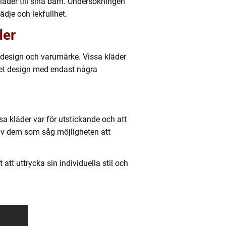
äder till sina barn. Undersökningen
ädje och lekfullhet.
der
, design och varumärke. Vissa kläder
ret design med endast några
a kläder var för utstickande och att
av dem som såg möjligheten att
 att uttrycka sin individuella stil och