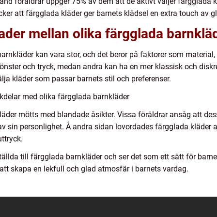
nd föräldrar uppger 75% av dem att de aktivt väljer färgglada kl
ker att färgglada kläder ger barnets klädsel en extra touch av gl
ader mellan olika färgglada barnklä
arnkläder kan vara stor, och det beror på faktorer som material
mönster och tryck, medan andra kan ha en mer klassisk och disk
välja kläder som passar barnets stil och preferenser.
kdelar med olika färgglada barnkläder
läder mötts med blandade åsikter. Vissa föräldrar ansåg att dess
v sin personlighet. Å andra sidan lovordades färgglada kläder 
uttryck.
ställda till färgglada barnkläder och ser det som ett sätt för barnet
 att skapa en lekfull och glad atmosfär i barnets vardag.