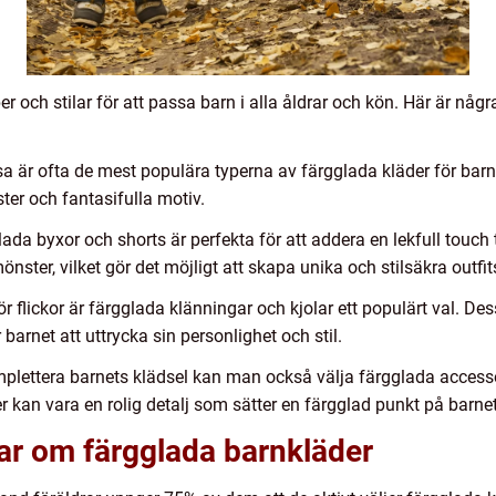
er och stilar för att passa barn i alla åldrar och kön. Här är nå
sa är ofta de mest populära typerna av färgglada kläder för barn.
ter och fantasifulla motiv.
ada byxor och shorts är perfekta för att addera en lekfull touch t
önster, vilket gör det möjligt att skapa unika och stilsäkra outfit
r flickor är färgglada klänningar och kjolar ett populärt val. De
 barnet att uttrycka sin personlighet och stil.
omplettera barnets klädsel kan man också välja färgglada acces
kan vara en rolig detalj som sätter en färgglad punkt på barnets
ar om färgglada barnkläder