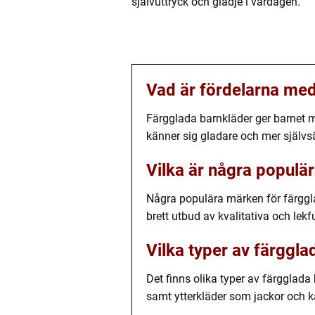
självuttryck och glädje i vardagen.
Vad är fördelarna med
Färgglada barnkläder ger barnet mö
känner sig gladare och mer självsä
Vilka är några populä
Några populära märken för färggla
brett utbud av kvalitativa och lekfu
Vilka typer av färggla
Det finns olika typer av färgglada b
samt ytterkläder som jackor och k