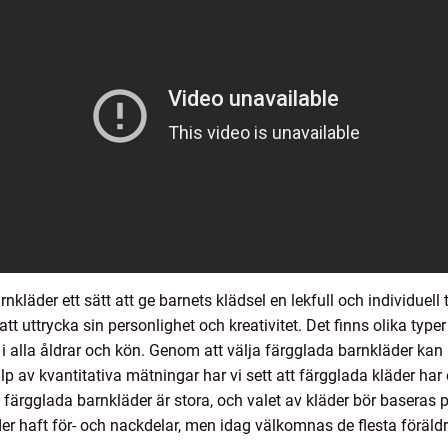
läder ett sätt att ge barnets klädsel en lekfull och individuell
att uttrycka sin personlighet och kreativitet. Det finns olika type
i alla åldrar och kön. Genom att välja färgglada barnkläder kan
p av kvantitativa mätningar har vi sett att färgglada kläder har 
 färgglada barnkläder är stora, och valet av kläder bör baseras p
der haft för- och nackdelar, men idag välkomnas de flesta föräldr