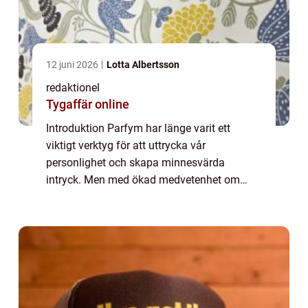
12 juni 2026
Lotta Albertsson
redaktionel
Tygaffär online
Introduktion Parfym har länge varit ett
viktigt verktyg för att uttrycka vår
personlighet och skapa minnesvärda
intryck. Men med ökad medvetenhet om
miljöpåverkan och hälsorisker har en ny
trend väckts inom parfymvärlden –
ekologisk parfym. I d...