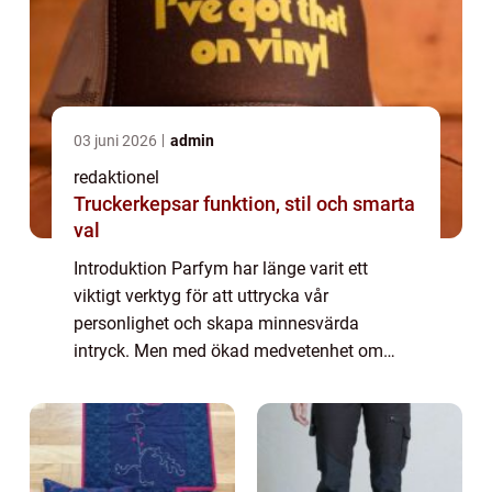
03 juni 2026
admin
redaktionel
Truckerkepsar funktion, stil och smarta
val
Introduktion Parfym har länge varit ett
viktigt verktyg för att uttrycka vår
personlighet och skapa minnesvärda
intryck. Men med ökad medvetenhet om
miljöpåverkan och hälsorisker har en ny
trend väckts inom parfymvärlden –
ekologisk parfym. I d...