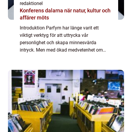
redaktionel
Konferens dalarna när natur, kultur och
affärer möts
Introduktion Parfym har länge varit ett
viktigt verktyg för att uttrycka vår
personlighet och skapa minnesvärda
intryck. Men med ökad medvetenhet om
miljöpåverkan och hälsorisker har en ny
trend väckts inom parfymvärlden –
ekologisk parfym. I d...