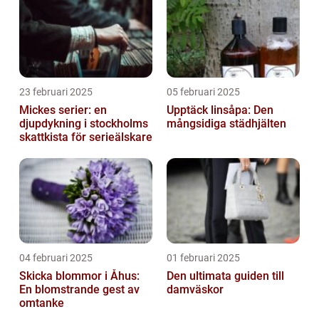
23 februari 2025
05 februari 2025
Mickes serier: en
Upptäck linsåpa: Den
djupdykning i stockholms
mångsidiga städhjälten
skattkista för serieälskare
04 februari 2025
01 februari 2025
Skicka blommor i Åhus:
Den ultimata guiden till
En blomstrande gest av
damväskor
omtanke