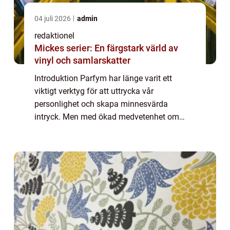
04 juli 2026
admin
redaktionel
Mickes serier: En färgstark värld av
vinyl och samlarskatter
Introduktion Parfym har länge varit ett
viktigt verktyg för att uttrycka vår
personlighet och skapa minnesvärda
intryck. Men med ökad medvetenhet om
miljöpåverkan och hälsorisker har en ny
trend väckts inom parfymvärlden –
ekologisk parfym. I d...