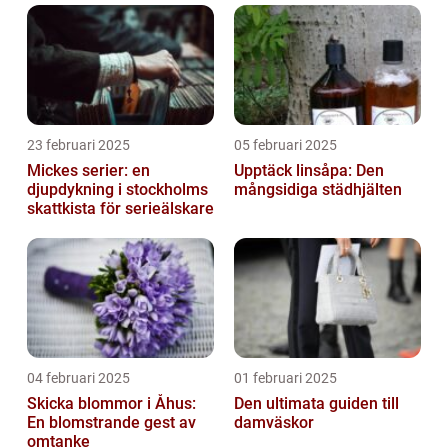
23 februari 2025
05 februari 2025
Mickes serier: en
Upptäck linsåpa: Den
djupdykning i stockholms
mångsidiga städhjälten
skattkista för serieälskare
04 februari 2025
01 februari 2025
Skicka blommor i Åhus:
Den ultimata guiden till
En blomstrande gest av
damväskor
omtanke