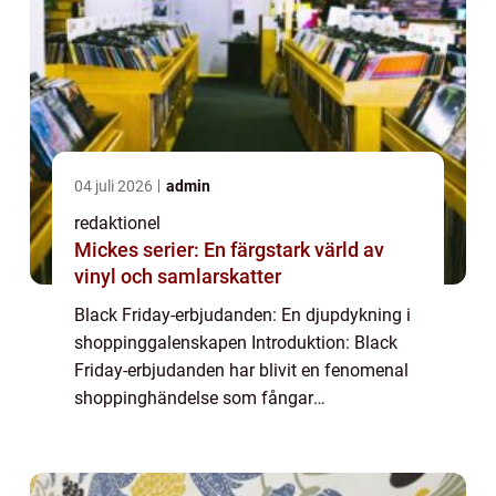
04 juli 2026
admin
redaktionel
Mickes serier: En färgstark värld av
vinyl och samlarskatter
Black Friday-erbjudanden: En djupdykning i
shoppinggalenskapen Introduktion: Black
Friday-erbjudanden har blivit en fenomenal
shoppinghändelse som fångar
uppmärksamheten hos privatpersoner över
hela världen. Med sin förmåga att erbjuda
lockande rabat...