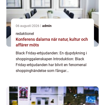
06 augusti 2026
admin
redaktionel
Konferens dalarna när natur, kultur och
affärer möts
Black Friday-erbjudanden: En djupdykning i
shoppinggalenskapen Introduktion: Black
Friday-erbjudanden har blivit en fenomenal
shoppinghändelse som fångar
uppmärksamheten hos privatpersoner över
hela världen. Med sin förmåga att erbjuda
lockande rabat...