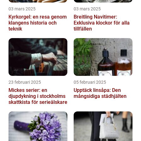
03 mars 2025
03 mars 2025
Kyrkorgel: en resa genom
Breitling Navitimer:
klangens historia och
Exklusiva klockor för alla
teknik
tillfällen
23 februari 2025
05 februari 2025
Mickes serier: en
Upptäck linsåpa: Den
djupdykning i stockholms
mångsidiga städhjälten
skattkista för serieälskare