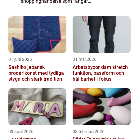
shoppinghändelse som fångar
uppmärksamheten hos privatpersoner över
hela världen. Med sin förmåga att erbjuda
lockande rabat...
01 juni 2026
31 maj 2026
Sashiko japansk
Arbetsbyxor dam stretch
broderikonst med tydliga
funktion, passform och
stygn och stark tradition
hållbarhet i fokus
03 april 2026
03 februari 2026