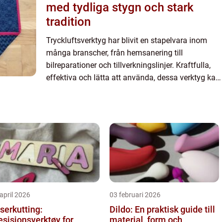
med tydliga stygn och stark
tradition
Tryckluftsverktyg har blivit en stapelvara inom
många branscher, från hemsanering till
bilreparationer och tillverkningslinjer. Kraftfulla,
effektiva och lätta att använda, dessa verktyg kan
göra ditt arbete mycket lät...
april 2026
03 februari 2026
serkutting:
Dildo: En praktisk guide till
esisjonsverktøy for
material, form och