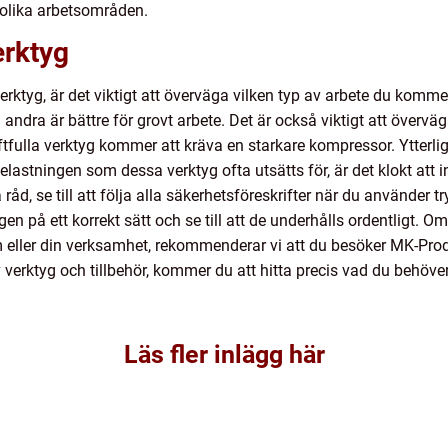
 olika arbetsområden.
erktyg
sverktyg, är det viktigt att överväga vilken typ av arbete du komme
andra är bättre för grovt arbete. Det är också viktigt att överv
ftfulla verktyg kommer att kräva en starkare kompressor. Ytterli
elastningen som dessa verktyg ofta utsätts för, är det klokt att i
råd, se till att följa alla säkerhetsföreskrifter när du använder try
 på ett korrekt sätt och se till att de underhålls ordentligt. Om
hem eller din verksamhet, rekommenderar vi att du besöker MK-Pr
 verktyg och tillbehör, kommer du att hitta precis vad du behöver
Läs fler inlägg här