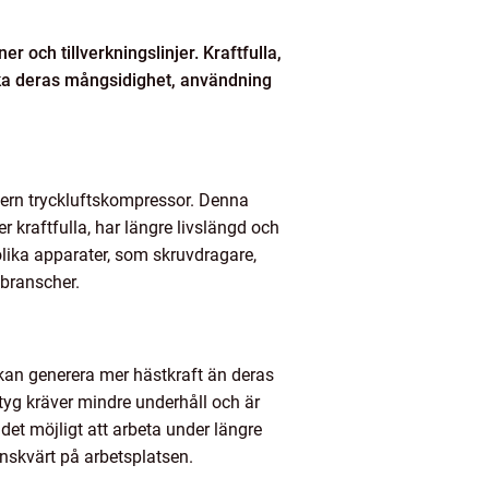
r och tillverkningslinjer. Kraftfulla,
söka deras mångsidighet, användning
tern tryckluftskompressor. Denna
er kraftfulla, har längre livslängd och
olika apparater, som skruvdragare,
 branscher.
kan generera mer hästkraft än deras
tyg kräver mindre underhåll och är
r det möjligt att arbeta under längre
önskvärt på arbetsplatsen.