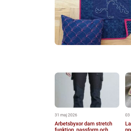
31 maj 2026
03 
Arbetsbyxor dam stretch
La
funktion, passform och
pr