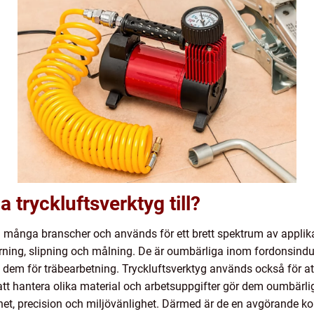
tryckluftsverktyg till?
 många branscher och används för ett brett spektrum av applikat
rning, slipning och målning. De är oumbärliga inom fordonsindust
 dem för träbearbetning. Tryckluftsverktyg används också för att
att hantera olika material och arbetsuppgifter gör dem oumbärl
het, precision och miljövänlighet. Därmed är de en avgörande 