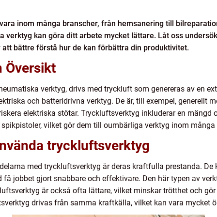
lvara inom många branscher, från hemsanering till bilreparatione
ssa verktyg kan göra ditt arbete mycket lättare. Låt oss under
att bättre förstå hur de kan förbättra din produktivitet.
n Översikt
neumatiska verktyg, drivs med tryckluft som genereras av en ex
ektriska och batteridrivna verktyg. De är, till exempel, generellt m
riskera elektriska stötar. Tryckluftsverktyg inkluderar en mängd 
 spikpistoler, vilket gör dem till oumbärliga verktyg inom många
nvända tryckluftsverktyg
larna med tryckluftsverktyg är deras kraftfulla prestanda. De 
 få jobbet gjort snabbare och effektivare. Den här typen av verk
ckluftsverktyg är också ofta lättare, vilket minskar trötthet och gö
tsverktyg drivas från samma kraftkälla, vilket kan vara mycket 