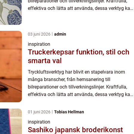
bilreparationer och tillverkningslinjer. Kraftfulla,
effektiva och lätta att använda, dessa verktyg kan
göra ditt arbete mycket lät...
03 juni 2026
admin
inspiration
Truckerkepsar funktion, stil och
smarta val
Tryckluftsverktyg har blivit en stapelvara inom
många branscher, från hemsanering till
bilreparationer och tillverkningslinjer. Kraftfulla,
effektiva och lätta att använda, dessa verktyg kan
göra ditt arbete mycket lät...
01 juni 2026
Tobias Hellman
inspiration
Sashiko japansk broderikonst