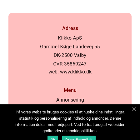
Adress
web:
www.klikko.dk
Menu
Annonsering
Om oss
På vores website bruges cookies til at huske dine indstillinger,
Cookies
statistik og personalisering af indhold og annoncer. Denne
information deles med tredjepart. Ved fortsat brug af websiden
Kontakta oss
godkender du cookiepolitikken.
Sitemap