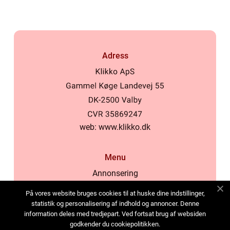
Adress
web:
www.klikko.dk
Menu
Annonsering
Om oss
På vores website bruges cookies til at huske dine indstillinger,
Cookies
statistik og personalisering af indhold og annoncer. Denne
information deles med tredjepart. Ved fortsat brug af websiden
Kontakta oss
godkender du cookiepolitikken.
Sitemap