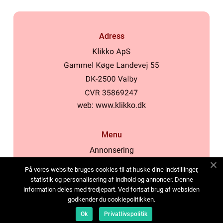
Adress
web:
www.klikko.dk
Menu
Annonsering
Om oss
På vores website bruges cookies til at huske dine indstillinger,
Cookies
statistik og personalisering af indhold og annoncer. Denne
information deles med tredjepart. Ved fortsat brug af websiden
Kontakta oss
godkender du cookiepolitikken.
Sitemap
Ok
Privatlivspolitik