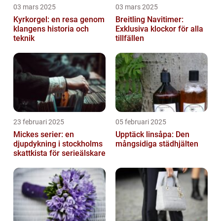
03 mars 2025
03 mars 2025
Kyrkorgel: en resa genom
Breitling Navitimer:
klangens historia och
Exklusiva klockor för alla
teknik
tillfällen
23 februari 2025
05 februari 2025
Mickes serier: en
Upptäck linsåpa: Den
djupdykning i stockholms
mångsidiga städhjälten
skattkista för serieälskare