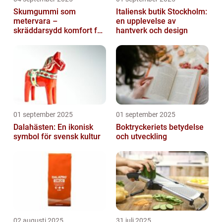
Skumgummi som
Italiensk butik Stockholm:
metervara –
en upplevelse av
skräddarsydd komfort för
hantverk och design
hem och projekt i
Göteborg
01 september 2025
01 september 2025
Dalahästen: En ikonisk
Boktryckeriets betydelse
symbol för svensk kultur
och utveckling
02 augusti 2025
31 juli 2025