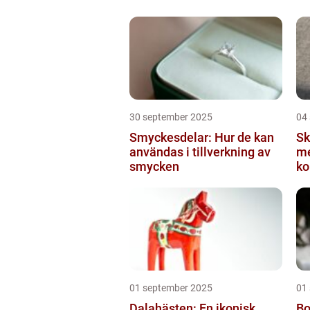
30 september 2025
04
Smyckesdelar: Hur de kan
S
användas i tillverkning av
me
smycken
ko
pr
01 september 2025
01
Dalahästen: En ikonisk
Bo