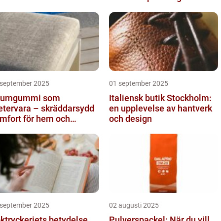
 september 2025
01 september 2025
kumgummi som
Italiensk butik Stockholm:
tervara – skräddarsydd
en upplevelse av hantverk
mfort för hem och
och design
ojekt i Göteborg
 september 2025
02 augusti 2025
ktryckeriets betydelse
Pulverspackel: När du vill