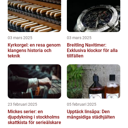
03 mars 2025
03 mars 2025
Kyrkorgel: en resa genom
Breitling Navitimer:
klangens historia och
Exklusiva klockor för alla
teknik
tillfällen
23 februari 2025
05 februari 2025
Mickes serier: en
Upptäck linsåpa: Den
djupdykning i stockholms
mångsidiga städhjälten
skattkista för serieälskare