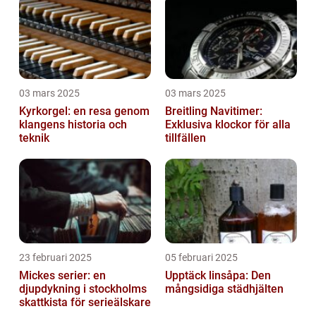
03 mars 2025
03 mars 2025
Kyrkorgel: en resa genom
Breitling Navitimer:
klangens historia och
Exklusiva klockor för alla
teknik
tillfällen
23 februari 2025
05 februari 2025
Mickes serier: en
Upptäck linsåpa: Den
djupdykning i stockholms
mångsidiga städhjälten
skattkista för serieälskare