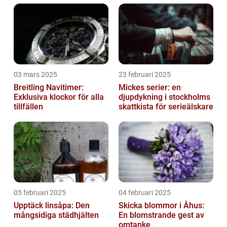
03 mars 2025
23 februari 2025
Breitling Navitimer:
Mickes serier: en
Exklusiva klockor för alla
djupdykning i stockholms
tillfällen
skattkista för serieälskare
05 februari 2025
04 februari 2025
Upptäck linsåpa: Den
Skicka blommor i Åhus:
mångsidiga städhjälten
En blomstrande gest av
omtanke