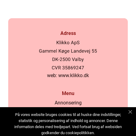
Adress
web:
www.klikko.dk
Menu
Annonsering
Om oss
På vores website bruges cookies til at huske dine indstillinger,
Cookies
statistik og personalisering af indhold og annoncer. Denne
information deles med tredjepart. Ved fortsat brug af websiden
Kontakta oss
godkender du cookiepolitikken.
Sitemap