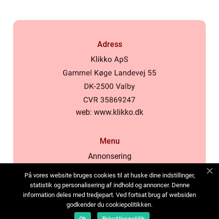
Adress
web:
www.klikko.dk
Menu
Annonsering
Om oss
På vores website bruges cookies til at huske dine indstillinger,
Cookies
statistik og personalisering af indhold og annoncer. Denne
information deles med tredjepart. Ved fortsat brug af websiden
Kontakta oss
godkender du cookiepolitikken.
Sitemap