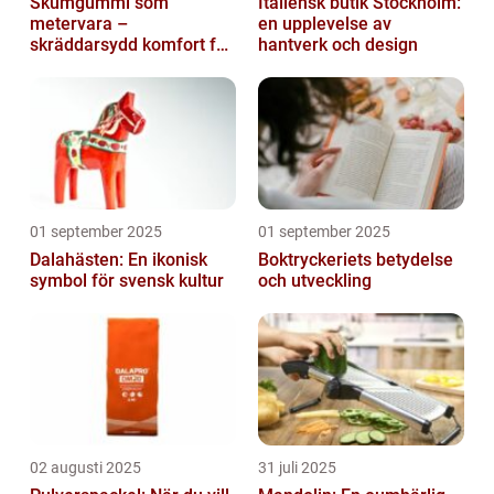
Skumgummi som
Italiensk butik Stockholm:
metervara –
en upplevelse av
skräddarsydd komfort för
hantverk och design
hem och projekt i
Göteborg
01 september 2025
01 september 2025
Dalahästen: En ikonisk
Boktryckeriets betydelse
symbol för svensk kultur
och utveckling
02 augusti 2025
31 juli 2025