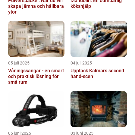
Pulverspackel: När du vill
Mandolin: En oumbärlig
skapa jämna och hållbara
kökshjälp
ytor
05 juli 2025
04 juli 2025
Våningssängar - en smart
Upptäck Kalmars second
och praktisk lösning för
hand-scen
små rum
05 juni 2025
03 juni 2025