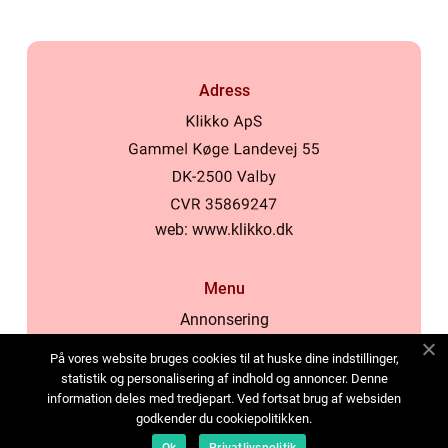
Adress
web:
www.klikko.dk
Menu
Annonsering
Om oss
På vores website bruges cookies til at huske dine indstillinger,
Cookies
statistik og personalisering af indhold og annoncer. Denne
information deles med tredjepart. Ved fortsat brug af websiden
Kontakta oss
godkender du cookiepolitikken.
Sitemap