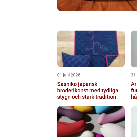
01 juni 2026
31
Sashiko japansk
Ar
broderikonst med tydliga
fu
stygn och stark tradition
hå