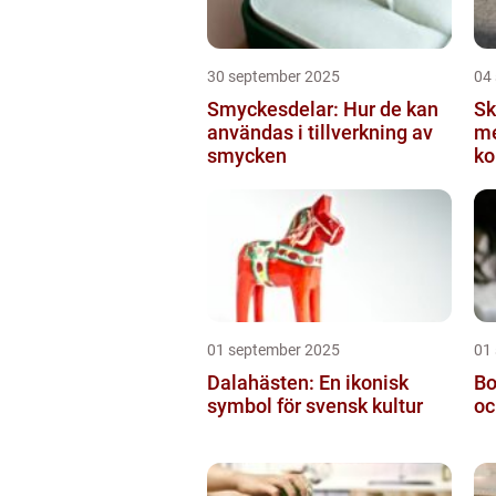
30 september 2025
04
Smyckesdelar: Hur de kan
S
användas i tillverkning av
me
smycken
ko
pr
01 september 2025
01
Dalahästen: En ikonisk
Bo
symbol för svensk kultur
oc