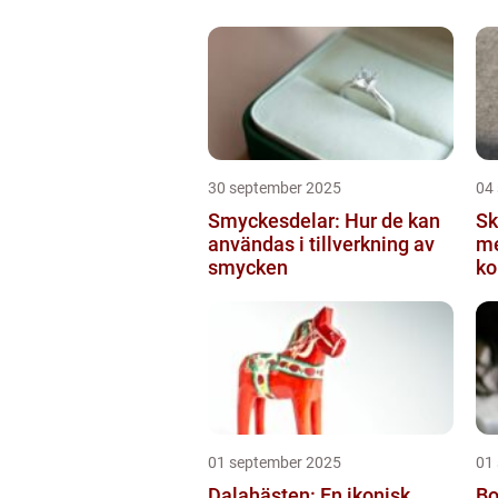
30 september 2025
04
Smyckesdelar: Hur de kan
S
användas i tillverkning av
me
smycken
ko
pr
01 september 2025
01
Dalahästen: En ikonisk
Bo