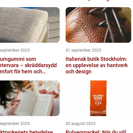
 september 2025
01 september 2025
kumgummi som
Italiensk butik Stockholm:
tervara – skräddarsydd
en upplevelse av hantverk
mfort för hem och
och design
ojekt i Göteborg
 september 2025
02 augusti 2025
ktryckeriets betydelse
Pulverspackel: När du vill