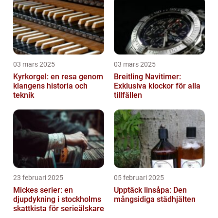
03 mars 2025
03 mars 2025
Kyrkorgel: en resa genom
Breitling Navitimer:
klangens historia och
Exklusiva klockor för alla
teknik
tillfällen
23 februari 2025
05 februari 2025
Mickes serier: en
Upptäck linsåpa: Den
djupdykning i stockholms
mångsidiga städhjälten
skattkista för serieälskare