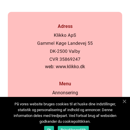
Adress
web:
www.klikko.dk
Menu
Annonsering
Om oss
På vores website bruges cookies til at huske dine indstillinger,
Cookies
statistik og personalisering af indhold og annoncer. Denne
information deles med tredjepart. Ved fortsat brug af websiden
Kontakta oss
godkender du cookiepolitikken.
Sitemap