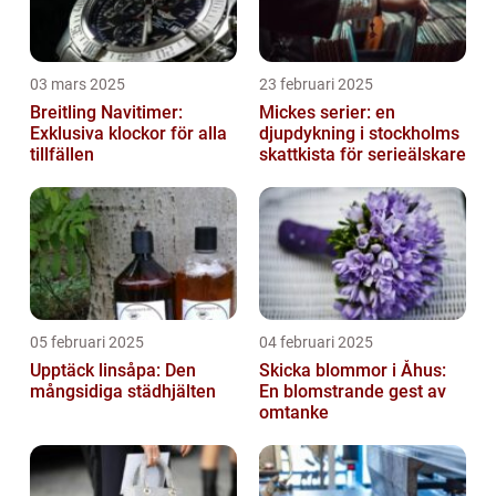
03 mars 2025
23 februari 2025
Breitling Navitimer:
Mickes serier: en
Exklusiva klockor för alla
djupdykning i stockholms
tillfällen
skattkista för serieälskare
05 februari 2025
04 februari 2025
Upptäck linsåpa: Den
Skicka blommor i Åhus:
mångsidiga städhjälten
En blomstrande gest av
omtanke