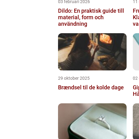
03 februari 2026
11
Dildo: En praktisk guide till
Fr
material, form och
Kl
användning
va
29 oktober 2025
02
Brændsel til de kolde dage
Gi
Hå