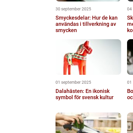
30 september 2025
04
Smyckesdelar: Hur de kan
S
användas i tillverkning av
me
smycken
ko
pr
01 september 2025
01
Dalahästen: En ikonisk
Bo
symbol för svensk kultur
oc