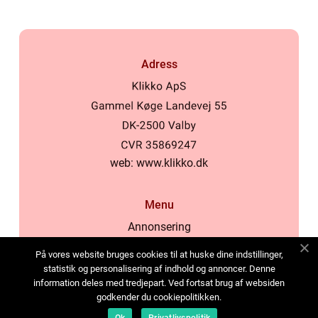
Adress
web:
www.klikko.dk
Menu
Annonsering
Om oss
På vores website bruges cookies til at huske dine indstillinger,
Cookies
statistik og personalisering af indhold og annoncer. Denne
information deles med tredjepart. Ved fortsat brug af websiden
Kontakta oss
godkender du cookiepolitikken.
Sitemap