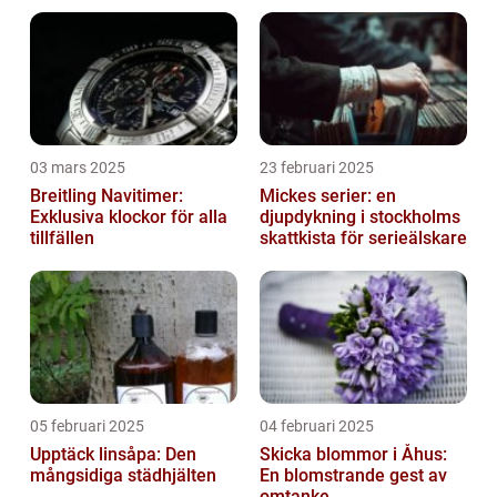
03 mars 2025
23 februari 2025
Breitling Navitimer:
Mickes serier: en
Exklusiva klockor för alla
djupdykning i stockholms
tillfällen
skattkista för serieälskare
05 februari 2025
04 februari 2025
Upptäck linsåpa: Den
Skicka blommor i Åhus:
mångsidiga städhjälten
En blomstrande gest av
omtanke